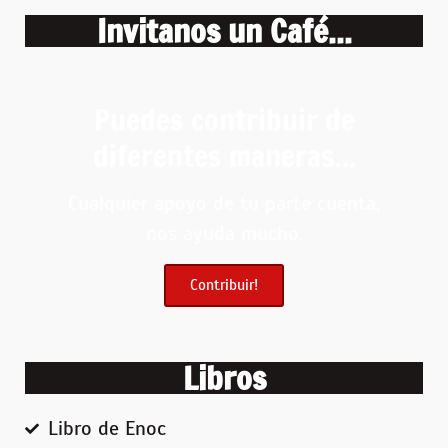
Invitanos un Café...
Puedes contribuir de
diferentes maneras...
Cualquier apoyo de tu parte cuenta,
nos ayuda mucho.
Contribuir!
APOYAR $
Libros
Libro de Enoc