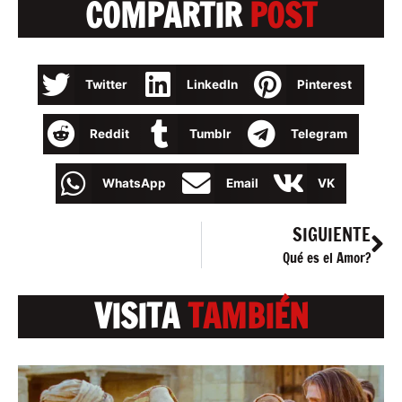
COMPARTIR
POST
Twitter
LinkedIn
Pinterest
Reddit
Tumblr
Telegram
WhatsApp
Email
VK
SIGUIENTE
Qué es el Amor?
VISITA
TAMBIÉN